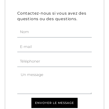
Contactez-nous si vous avez des
questions ou des questions.
N
o
m
E
-
m
T
a
é
i
l
l
U
é
n
p
m
h
e
o
s
n
s
e
ENVOYER LE MESSAGE
a
r