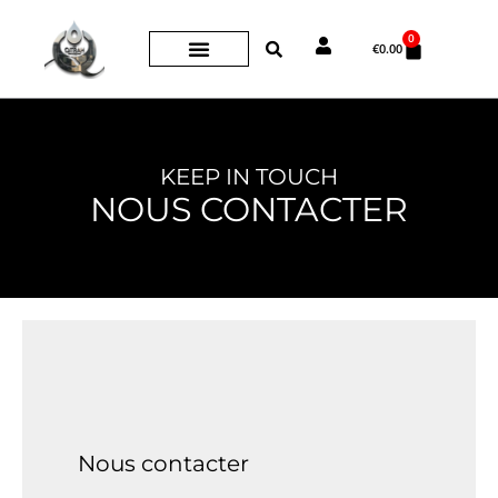
Aller
0
Panier
au
€
0.00
contenu
KEEP IN TOUCH
NOUS CONTACTER
Nous contacter