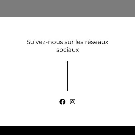
Suivez-nous sur les réseaux
sociaux
F
I
a
n
c
s
e
t
b
a
o
g