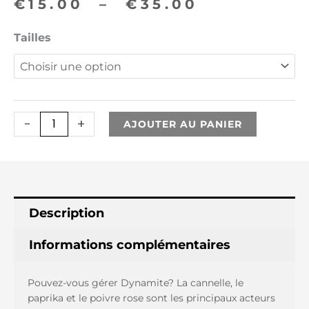
Plage
€
15.00
–
€
35.00
de
quantité
Tailles
prix :
de
Dynamite
€15.00
à
-
+
AJOUTER AU PANIER
€35.00
Description
Informations complémentaires
Pouvez-vous gérer Dynamite? La cannelle, le
paprika et le poivre rose sont les principaux acteurs